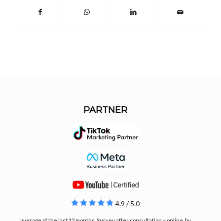
PARTNER
4.9 / 5.0
average of the last 12 months. Survey after consultation – online, by