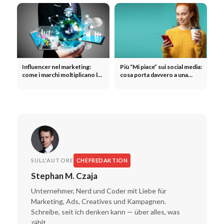
Influencer nel marketing:
Più “Mi piace” sui social media:
come i marchi moltiplicano la
cosa porta davvero a una
loro portata grazie agli
maggiore interazione
influencer
SULL'AUTORE
CHEFREDAKTION
Stephan M. Czaja
Unternehmer, Nerd und Coder mit Liebe für
Marketing, Ads, Creatives und Kampagnen.
Schreibe, seit ich denken kann — über alles, was
zählt.