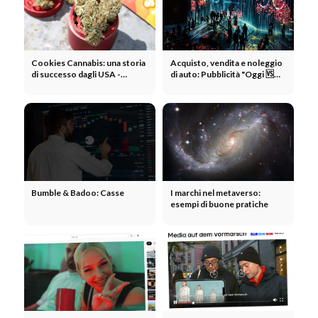
Cookies Cannabis: una storia
Acquisto, vendita e noleggio
di successo dagli USA -
di auto: Pubblicità "Oggi 🆚
marchio, clamore e ricetta per
2010" a confronto
il successo
Bumble & Badoo: Casse
I marchi nel metaverso:
esempi di buone pratiche