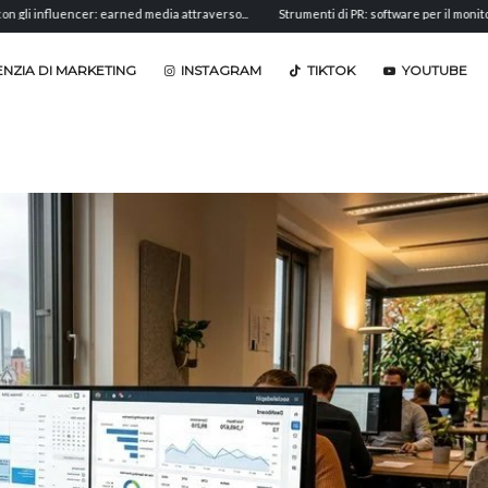
er: earned media attraverso...
Strumenti di PR: software per il monitoraggio,...
A
NZIA DI MARKETING
INSTAGRAM
TIKTOK
YOUTUBE