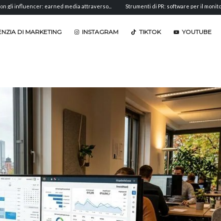
er: earned media attraverso...
Strumenti di PR: software per il monitoraggio,...
A
NZIA DI MARKETING
INSTAGRAM
TIKTOK
YOUTUBE