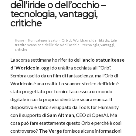
dell’iride o dell’occhio –
tecnologia, vantaggi,
critiche
Home
Non categorizzato
Orb da Worldcoin: Identità digitale
›
›
tramite scansione dell’iride o dell’occhio – tecnologia, vantaggi,
critiche
La scorsa settimana ho riferito del
lancio statunitense
di Worldcoin
, oggi do un’altra occhiata all'”Orb”.
Sembra uscito da un film di fantascienza, ma l’Orb di
Worldcoin è una realtà. Lo scanner sferico dell’iride è
stato progettato per fornire l’accesso a un mondo
digitale in cui la propria identità è sicura e unica. Il
dispositivo è stato sviluppato da Tools for Humanity,
con il supporto di
Sam Altman
, CEO di OpenAI. Ma
cosa può fare esattamente questo Orb e perché è così
controverso?
The Verge
fornisce alcune informazioni