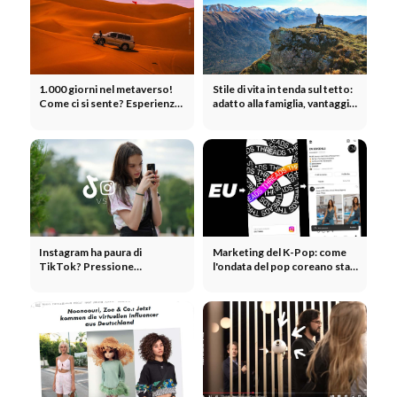
1.000 giorni nel metaverso!
Stile di vita in tenda sul tetto:
Come ci si sente? Esperienze
adatto alla famiglia, vantaggi e
+Video Docu
alternativa al camper? - 5
storie di viaggio
Instagram ha paura di
Marketing del K-Pop: come
TikTok? Pressione
l'ondata del pop coreano sta
competitiva: video invece di
trasformando i marchi
foto - aggiornamento
dell'algoritmo