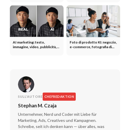
strumenti e altro.
AI marketing: testo,
Foto di prodotto KI: negozio,
immagine, video, pubblicità,
e-commerce, fotografia di
shop e social media - cosa
prodotto con strumenti
funziona?
SULL'AUTORE
CHEFREDAKTION
Stephan M. Czaja
Unternehmer, Nerd und Coder mit Liebe für
Marketing, Ads, Creatives und Kampagnen.
Schreibe, seit ich denken kann — über alles, was