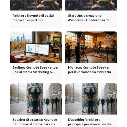
Relatore Keynote di social
Start Ups e creazione
media ed esperto di
d'impresa - Conferenza del
marketing: Stephan M. Czaja
relatore @ Berlino,
Alexanderplatz
Berlino: Keynote Speaker per
Monaco: Keynote Speaker
Social Media Marketing &
per il Social Media Marketing
Management
in Baviera
Speaker Stoccarda: Keynote
Düsseldorf: relatore
per un social media marketing
principale per il social media