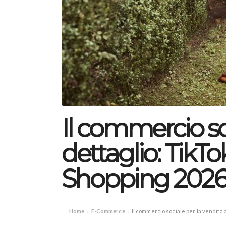
Il commercio soc
dettaglio: TikT
Shopping 202
Home
E-Commerce
Il commercio sociale per la vendita 
›
›