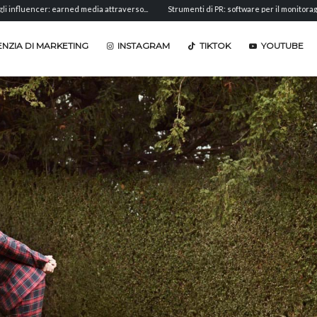
cer: earned media attraverso...
Strumenti di PR: software per il monitoraggio,...
NZIA DI MARKETING
INSTAGRAM
TIKTOK
YOUTUBE