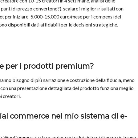
 creatore con 10-15 creatori in 4 settimane, analisi delle
punti di prezzo convertono?), scalare i migliori risultati con
t per iniziare: 5.000-15.000 euro/mese per i compensi dei
o disponibili dati affidabili per le decisioni strategiche.
e per i prodotti premium?
 hanno bisogno di più narrazione e costruzione della fiducia, meno
ing con una presentazione dettagliata del prodotto funziona meglio
i creatori.
cial commerce nel mio sistema di e-
ify, WooCommerce e la maggior parte dei sistemi di negozio hanno