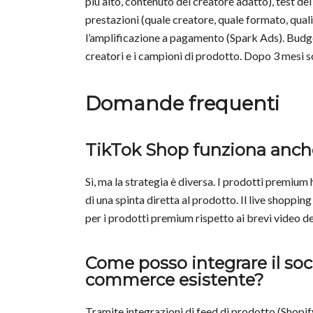
più alto, contenuto del creatore adatto), test del
prestazioni (quale creatore, quale formato, quali 
l’amplificazione a pagamento (Spark Ads). Budge
creatori e i campioni di prodotto. Dopo 3 mesi son
Domande frequenti
TikTok Shop funziona anch
Sì, ma la strategia è diversa. I prodotti premium
di una spinta diretta al prodotto. Il live shopp
per i prodotti premium rispetto ai brevi video de
Come posso integrare il so
commerce esistente?
Tramite integrazioni di feed di prodotto (Shop