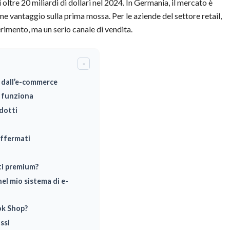
ltre 20 miliardi di dollari nel 2024. In Germania, il mercato è
rme vantaggio sulla prima mossa. Per le aziende del settore retail,
rimento, ma un serio canale di vendita.
-
a dall’e-commerce
e funziona
dotti
affermati
ti premium?
el mio sistema di e-
ok Shop?
ssi