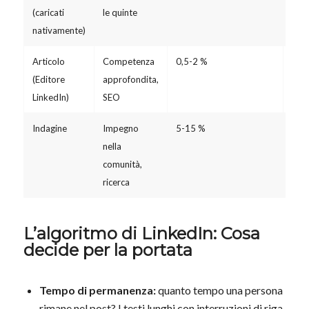
(caricati
le quinte
set
nativamente)
Articolo
Competenza
0,5-2 %
1 vo
(Editore
approfondita,
LinkedIn)
SEO
Indagine
Impegno
5-15 %
come
nella
comunità,
ricerca
L’algoritmo di LinkedIn: Cosa
decide per la portata
Tempo di permanenza:
quanto tempo una persona
rimane nel post? I testi lunghi con interruzioni di riga