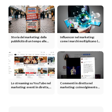
Storia del marketing: dalla
Influencer nel marketing:
pubblicità di un tempo alle
come i marchi moltiplicano la
campagne moderne
loro portata grazie agli
influencer
Lo streaming su YouTube nel
Commenti in diretta nel
marketing: eventi in diretta,
marketing: coinvolgimento
lanci di prodotti e creazione
della community in tempo
di una community
reale