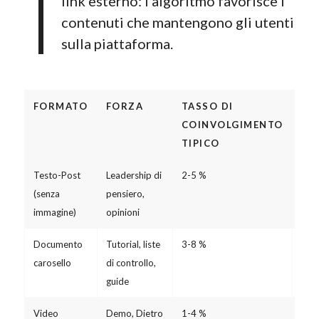
link esterno: l’algoritmo favorisce i
contenuti che mantengono gli utenti
sulla piattaforma.
FORMATO
FORZA
TASSO DI
FR
COINVOLGIMENTO
CO
TIPICO
Testo-Post
Leadership di
2-5 %
3 vo
(senza
pensiero,
set
immagine)
opinioni
Documento
Tutorial, liste
3-8 %
1 vo
carosello
di controllo,
set
guide
Video
Demo, Dietro
1-4 %
1-2 