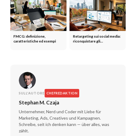
FMCG: definizione,
Retargeting sui social media:
caratteristiche ed esempi
riconquistare gli
abbandonatori e
massimizzare il ROAS
SULL'AUTORE
CHEFREDAKTION
Stephan M. Czaja
Unternehmer, Nerd und Coder mit Liebe für
Marketing, Ads, Creatives und Kampagnen.
Schreibe, seit ich denken kann — über alles, was
zählt.