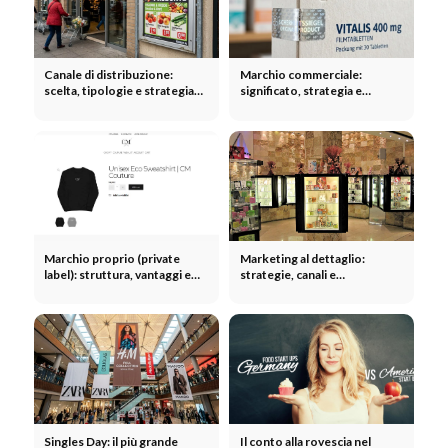
Canale di distribuzione:
Marchio commerciale:
scelta, tipologie e strategia
significato, strategia e
per una distribuzione
concorrenza con il marchio
ottimale
del produttore
Marchio proprio (private
Marketing al dettaglio:
label): struttura, vantaggi e
strategie, canali e
strategie nell'e-commerce
fidelizzazione dei clienti nel
settore della vendita al
dettaglio
Singles Day: il più grande
Il conto alla rovescia nel