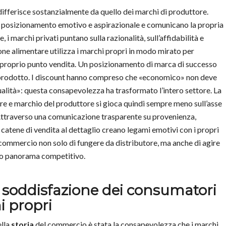
differisce sostanzialmente da quello dei marchi di produttore.
n posizionamento emotivo e aspirazionale e comunicano la propria
 marchi privati puntano sulla razionalità, sull’affidabilità e
one alimentare utilizza i marchi propri in modo mirato per
 al proprio punto vendita. Un posizionamento di marca di successo
 di prodotto. I discount hanno compreso che «economico» non deve
alità»: questa consapevolezza ha trasformato l’intero settore. La
re e marchio del produttore si gioca quindi sempre meno sull’asse
. Attraverso una comunicazione trasparente su provenienza,
 catene di vendita al dettaglio creano legami emotivi con i propri
commercio non solo di fungere da distributore, ma anche di agire
ero panorama competitivo.
e soddisfazione dei consumatori
i propri
ella
storia
del commercio è stata la consapevolezza che i marchi