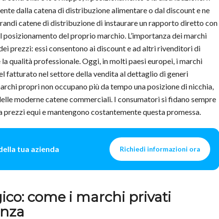
ente dalla catena di distribuzione alimentare o dal discount e ne
grandi catene di distribuzione di instaurare un rapporto diretto con
il posizionamento del proprio marchio. L’importanza dei marchi
ei prezzi: essi consentono ai discount e ad altri rivenditori di
a qualità professionale. Oggi, in molti paesi europei, i marchi
el fatturato nel settore della vendita al dettaglio di generi
marchi propri non occupano più da tempo una posizione di nicchia,
delle moderne catene commerciali. I consumatori si fidano sempre
à a prezzi equi e mantengono costantemente questa promessa.
 della tua azienda
Richiedi informazioni ora
co: come i marchi privati
enza