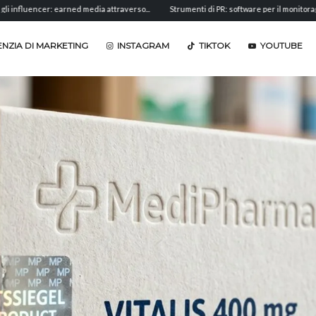
ncer: earned media attraverso...
Strumenti di PR: software per il monitoraggio,...
NZIA DI MARKETING
INSTAGRAM
TIKTOK
YOUTUBE