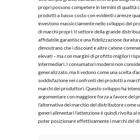
propri possono competere in termini di qualità con
prodotti a basso costo con evidenti carenze quali
investono massicciamente nello sviluppo dei prodo
di marchi propri. Il settore della grande distrib
affidabile garantisce una fidelizzazione duratura
dimostrano che i discount e altre catene commer
elevati – ma con margini di profitto migliori ris
intermediari. I consumatori moderni non consider
generalizzato, ma li vedono come una scelta d’acq
soddisfazione nei confronti dei prodotti a marchi
marchi dei produttori. Questo sviluppo ha inten
argomentare con maggiore forza a favore del pr
l’alternativa del marchio del distributore come u
generi alimentari l’attenzione è quindi rivolta al 
poter posizionare effettivamente i marchi del d