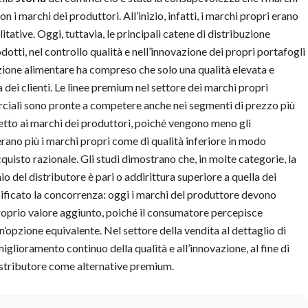
 i marchi dei produttori. All’inizio, infatti, i marchi propri erano
tative. Oggi, tuttavia, le principali catene di distribuzione
tti, nel controllo qualità e nell’innovazione dei propri portafogli
uzione alimentare ha compreso che solo una qualità elevata e
 dei clienti. Le linee premium nel settore dei marchi propri
ciali sono pronte a competere anche nei segmenti di prezzo più
petto ai marchi dei produttori, poiché vengono meno gli
ano più i marchi propri come di qualità inferiore in modo
uisto razionale. Gli studi dimostrano che, in molte categorie, la
o del distributore è pari o addirittura superiore a quella dei
sificato la concorrenza: oggi i marchi del produttore devono
oprio valore aggiunto, poiché il consumatore percepisce
n’opzione equivalente. Nel settore della vendita al dettaglio di
miglioramento continuo della qualità e all’innovazione, al fine di
istributore come alternative premium.