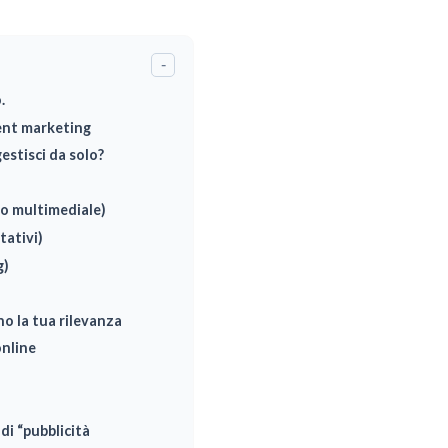
-
.
tent marketing
estisci da solo?
o multimediale)
tativi)
g)
o la tua rilevanza
online
i “pubblicità