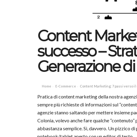
Content Marketin
successo – Stra
Generazione di
Home
E-Commerce
Content Marketing: 7 passi verso il
›
›
Pratica di content marketing della nostra agenzi
sempre più richieste di informazioni sul “conte
agenzie stanno saltando per mettere insieme pac
Colonia, volevo anche fare qualche “contenuto” pe
abbastanza semplice. Sì, davvero. Un pizzico di 
notebook/tablet aperto con un editor di testo.