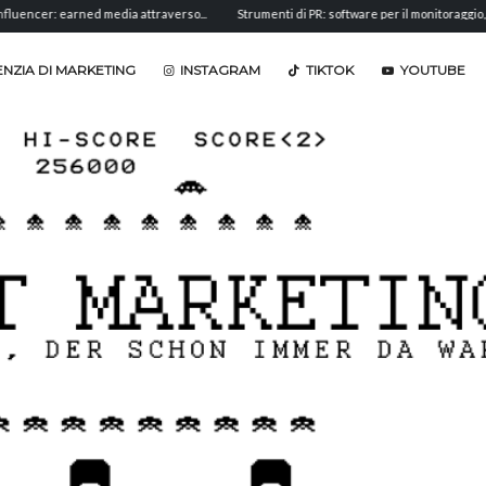
r: earned media attraverso...
Strumenti di PR: software per il monitoraggio,...
An
NZIA DI MARKETING
INSTAGRAM
TIKTOK
YOUTUBE