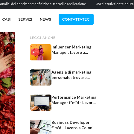
entiment: definizione, metodi e applicazione...
AVE: l’equivalente del valore pubblicit
CASI
SERVIZI
NEWS
CONTATTATECI
LEGGI ANCHE
Influencer Marketing
Manager: lavoro a
Colonia - Ricerca,
Campagne, Reporting -
m/f/d
Agenzia di marketing
personale: trovare
collaboratori nelle
vicinanze
Performance Marketing
Manager f*m*d - Lavoro
a Colonia (NRW)
Business Developer
f*m*d - Lavoro a Colonia
Social
Social
(NRW)