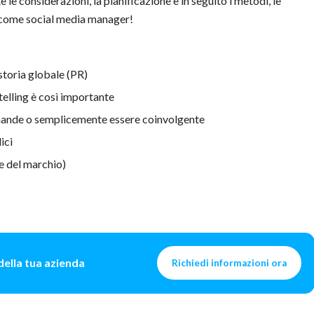
e le considerazioni, la pianificazione e in seguito i metodi, le
fai come social media manager!
storia globale (PR)
telling è così importante
mande o semplicemente essere coinvolgente
ici
e del marchio)
 della tua azienda
Richiedi informazioni ora