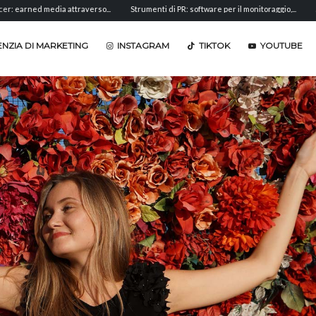
media attraverso...
Strumenti di PR: software per il monitoraggio,...
Analisi del s
NZIA DI MARKETING
INSTAGRAM
TIKTOK
YOUTUBE