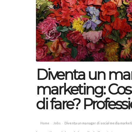
Diventa un man
marketing: Cosa
di fare? Profess
Home
Jobs
Diventa un manager di social media marketin
›
›