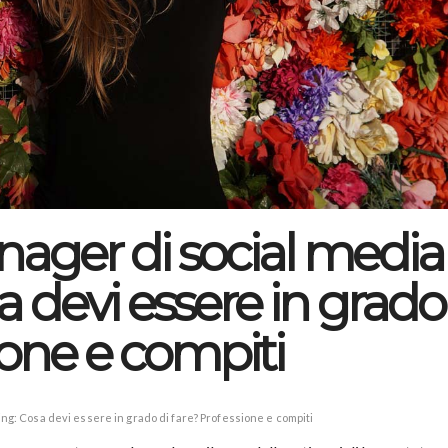
ager di social media
 devi essere in grado
ione e compiti
g: Cosa devi essere in grado di fare? Professione e compiti