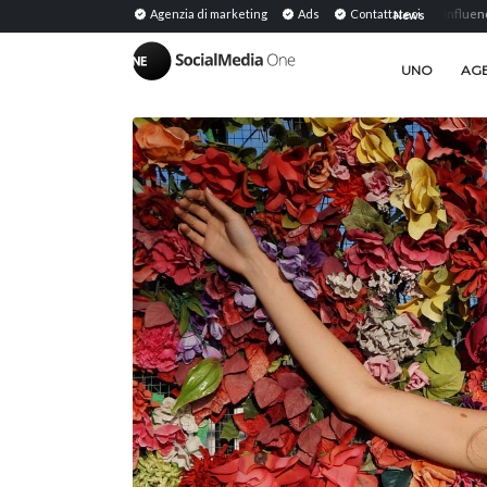
ared Media: Definizione, significato e strategia nel...
Agenzia di marketing
Ads
PR con gli influencer: earned 
Contattateci
News
|
UNO
AGE