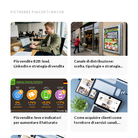
POTREBBE PIACERTI ANCHE
Più vendite B2B: lead,
Canale di distribuzione:
LinkedIn e strategia di vendita
scelta, tipologie e strategia
per una distribuzione
ottimale
Più vendite: leve e indicatori
Come acquisire clienti come
per aumentare il fatturato
fornitore di servizi: canali,
errori e sistema passo dopo
passo