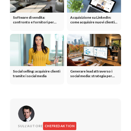
Software di vendita:
Acquisizione su LinkedIn:
confronto e fornitori per
come acquisire nuovi clienti
piccole imprese
su LinkedIn
Social selling: acquisire clienti
Generare lead attraverso i
tramite i social media
social media: strategia per
ottenere più richieste di
informazioni
SULL'AUTORE
CHEFREDAKTION