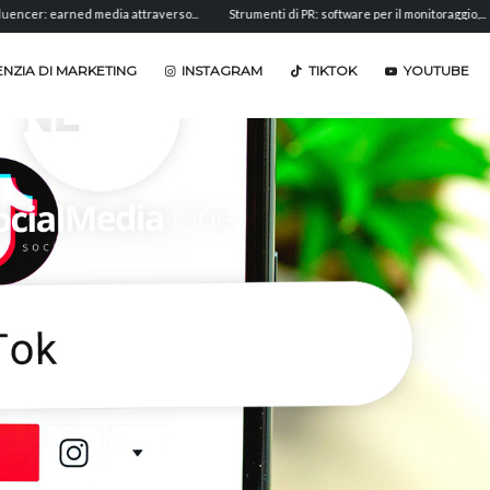
arned media attraverso...
Strumenti di PR: software per il monitoraggio,...
Analis
NZIA DI MARKETING
INSTAGRAM
TIKTOK
YOUTUBE