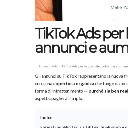
TikTok Ads per 
annunci e aum
Home
Ads
TikTok Ads per le aziende: pubblicare annu
›
›
Gli annunci su TikTok rappresentano la nuova fr
euro, una
copertura organica
che funge da ampl
forma di intrattenimento —
purché sia ben rea
aspetta, pagherà il triplo.
Indice
Formati pubblicitari su TikTok: quali sono e