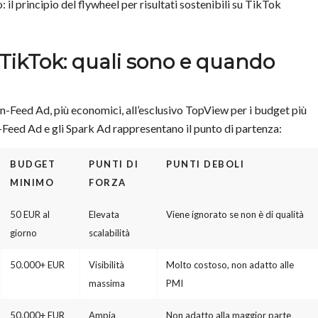
l principio del flywheel per risultati sostenibili su TikTok
 TikTok: quali sono e quando
In-Feed Ad, più economici, all’esclusivo TopView per i budget più
In-Feed Ad e gli Spark Ad rappresentano il punto di partenza:
BUDGET
PUNTI DI
PUNTI DEBOLI
MINIMO
FORZA
50 EUR al
Elevata
Viene ignorato se non è di qualità
giorno
scalabilità
50.000+ EUR
Visibilità
Molto costoso, non adatto alle
massima
PMI
50.000+ EUR
Ampia
Non adatto alla maggior parte