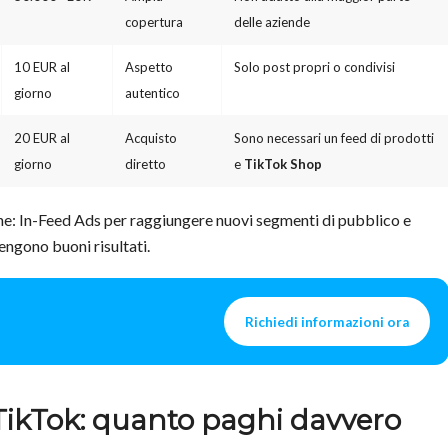
copertura
delle aziende
10 EUR al
Aspetto
Solo post propri o condivisi
giorno
autentico
20 EUR al
Acquisto
Sono necessari un feed di prodotti
giorno
diretto
e
TikTok Shop
one: In-Feed Ads per raggiungere nuovi segmenti di pubblico e
engono buoni risultati.
Richiedi informazioni ora
 TikTok: quanto paghi davvero