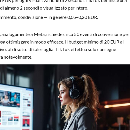
 EUR per ogni visualizzazione di 2 secondi. TikTok definisce una
di almeno 2 secondi o visualizzato per intero.
ommento, condivisione — in genere 0,05–0,20 EUR.
nalogamente a Meta, richiede circa 50 eventi di conversione per
ssa ottimizzare in modo efficace. Il budget minimo di 20 EUR al
vo: al di sotto di tale soglia, TikTok effettua solo consegne
nga notevolmente.