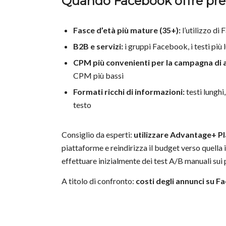
Quando Facebook offre pres
Fasce d’età più mature (35+):
l’utilizzo di
B2B e servizi:
i gruppi Facebook, i testi più
CPM più convenienti per la campagna di
CPM più bassi
Formati ricchi di informazioni:
testi lunghi
testo
Consiglio da esperti:
utilizzare Advantage+ P
piattaforme e reindirizza il budget verso quella i
effettuare inizialmente dei test A/B manuali sui 
A titolo di confronto:
costi degli annunci su F