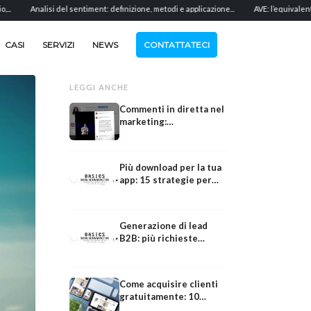
Analisi del sentiment: definizione, metodi e applicazione...
AVE: l’equivalente del valo
CASI
SERVIZI
NEWS
CONTATTATECI
LEGGI ANCHE
Commenti in diretta nel
marketing:
coinvolgimento della
community in tempo
reale
Più download per la tua
app: 15 strategie per
ASO, paid e organic
Generazione di lead
B2B: più richieste
qualificate
Come acquisire clienti
Come
Viralità
gratuitamente: 10
metodi che funzionano
Come acquisire clienti come fornitore
Viralità C2C: come l