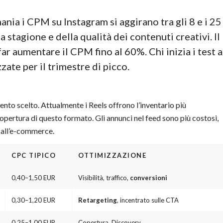
nia i CPM su Instagram si aggirano tra gli 8 e i 25
a stagione e della qualità dei contenuti creativi. Il
ar aumentare il CPM fino al 60%. Chi inizia i test a
ate per il trimestre di picco.
ento scelto. Attualmente i Reels offrono l’inventario più
ertura di questo formato. Gli annunci nel feed sono più costosi,
 all’e-commerce.
CPC TIPICO
OTTIMIZZAZIONE
0,40–1,50 EUR
Visibilità, traffico,
conversioni
0,30–1,20 EUR
Retargeting
, incentrato sulle CTA
0,25–1,00 EUR
Copertura, Discovery