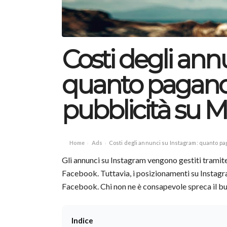
Costi degli ann
quanto pagano 
pubblicità su 
Home
Ads
Costi degli annunci su Instagram: quanto pag
›
›
Gli annunci su Instagram vengono gestiti trami
Facebook. Tuttavia, i posizionamenti su Instagram 
Facebook. Chi non ne è consapevole spreca il budg
Indice