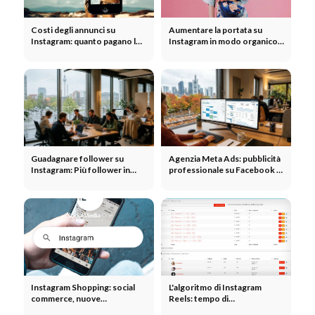
Costi degli annunci su
Aumentare la portata su
Instagram: quanto pagano le
Instagram in modo organico:
aziende per la pubblicità su
la strategia completa per le
Meta
aziende
Guadagnare follower su
Agenzia Meta Ads: pubblicità
Instagram: Più follower in
professionale su Facebook e
modo organico senza
Instagram
pubblicità
Instagram Shopping: social
L'algoritmo di Instagram
commerce, nuove
Reels: tempo di
funzionalità e strategie
visualizzazione, condivisioni e