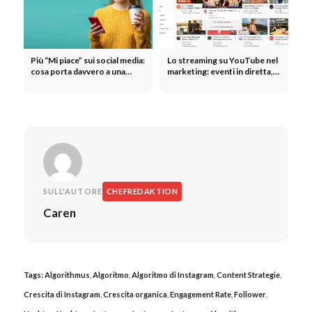
Più “Mi piace” sui social media:
Lo streaming su YouTube nel
cosa porta davvero a una
marketing: eventi in diretta,
maggiore interazione
lanci di prodotti e creazione
di una community
SULL'AUTORE
CHEFREDAKTION
Caren
Tags:
Algorithmus
,
Algoritmo
,
Algoritmo di Instagram
,
Content Strategie
,
Crescita di Instagram
,
Crescita organica
,
Engagement Rate
,
Follower
,