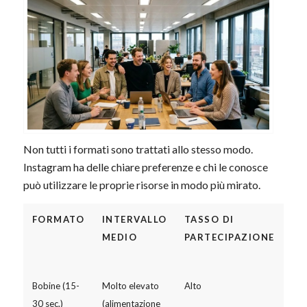
Non tutti i formati sono trattati allo stesso modo.
Instagram ha delle chiare preferenze e chi le conosce
può utilizzare le proprie risorse in modo più mirato.
FORMATO
INTERVALLO
TASSO DI
SA
MEDIO
PARTECIPAZIONE
LA
TA
Bobine (15-
Molto elevato
Alto
Me
30 sec.)
(alimentazione