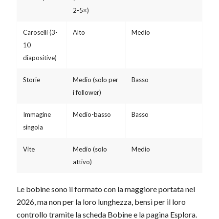
2-5×)
Caroselli (3-
Alto
Medio
Mol
10
diapositive)
Storie
Medio (solo per
Basso
Non
i follower)
pos
Immagine
Medio-basso
Basso
Bas
singola
Vite
Medio (solo
Medio
Non
attivo)
pos
Le bobine sono il formato con la maggiore portata nel
2026, ma non per la loro lunghezza, bensì per il loro
controllo tramite la scheda Bobine e la pagina Esplora.