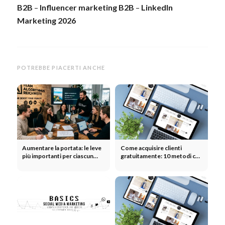
B2B
–
Influencer marketing B2B
–
LinkedIn
Marketing 2026
POTREBBE PIACERTI ANCHE
Aumentare la portata: le leve
Come acquisire clienti
più importanti per ciascun
gratuitamente: 10 metodi che
canale
funzionano davvero