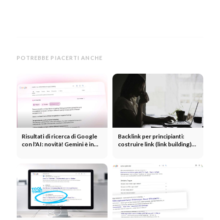
POTREBBE PIACERTI ANCHE
Risultati di ricerca di Google
Backlink per principianti:
con l'AI: novità! Gemini è in
costruire link (link building)
arrivo - SEO e agenzie
per raggiungere i propri
saranno presto senza lavoro?
obiettivi