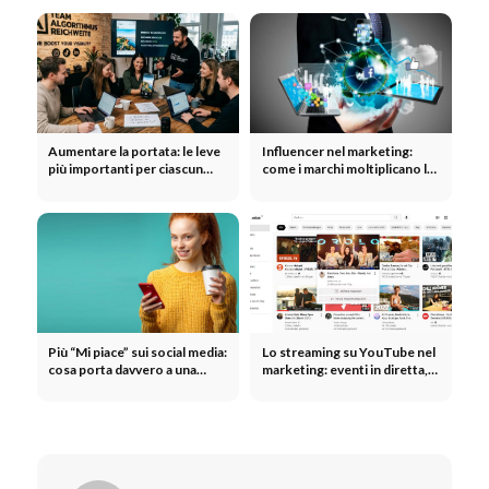
Aumentare la portata: le leve
Influencer nel marketing:
più importanti per ciascun
come i marchi moltiplicano la
canale
loro portata grazie agli
influencer
Più “Mi piace” sui social media:
Lo streaming su YouTube nel
cosa porta davvero a una
marketing: eventi in diretta,
maggiore interazione
lanci di prodotti e creazione
di una community