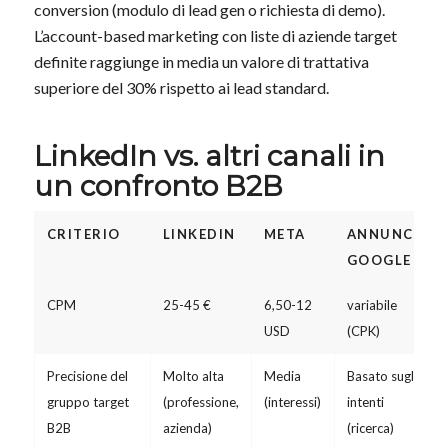
conversion (modulo di lead gen o richiesta di demo).
L’account-based marketing con liste di aziende target
definite raggiunge in media un valore di trattativa
superiore del 30% rispetto ai lead standard.
LinkedIn vs. altri canali in
un confronto B2B
CRITERIO
LINKEDIN
META
ANNUNCI
GOOGLE
CPM
25-45 €
6,50-12
variabile
USD
(CPK)
Precisione del
Molto alta
Media
Basato sugli
gruppo target
(professione,
(interessi)
intenti
B2B
azienda)
(ricerca)