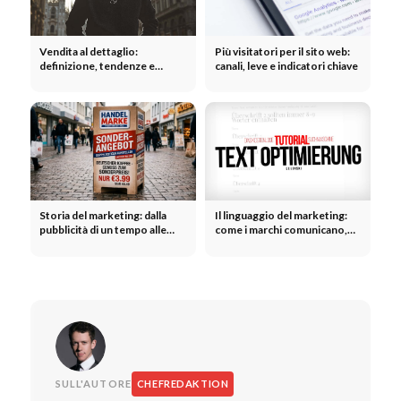
Vendita al dettaglio:
Più visitatori per il sito web:
definizione, tendenze e
canali, leve e indicatori chiave
strategie nel commercio al
dettaglio moderno
Storia del marketing: dalla
Il linguaggio del marketing:
pubblicità di un tempo alle
come i marchi comunicano,
campagne moderne
convincono e suscitano
reazioni
SULL'AUTORE
CHEFREDAKTION