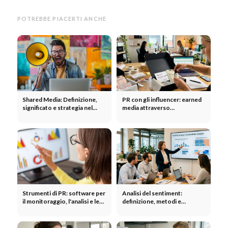
POTREBBE PIACERTI ANCHE
Shared Media: Definizione,
PR con gli influencer: earned
significato e strategia nel
media attraverso
modello PESO
collaborazioni con opinion
leader
Strumenti di PR: software per
Analisi del sentiment:
il monitoraggio, l'analisi e le
definizione, metodi e
relazioni con la stampa
applicazione nel marketing