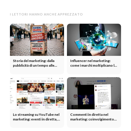
I LETTORI HANNO ANCHE APPREZZATO
Storia del marketing: dalla
Influencer nel marketing:
pubblicità di un tempo alle
come i marchi moltiplicano la
campagne moderne
loro portata grazie agli
influencer
Lo streaming su YouTube nel
Commenti in diretta nel
marketing: eventi in diretta,
marketing: coinvolgimento
lanci di prodotti e creazione
della community in tempo
di una community
reale