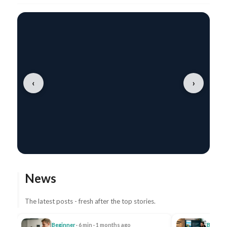
‹
›
News
The latest posts - fresh after the top stories.
Beginner
· 6 min · 1 months ago
Beginn