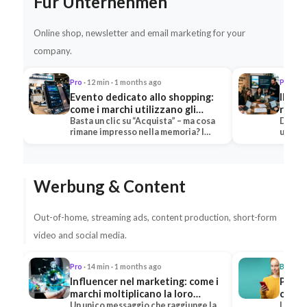
Für Unternehmen
Online shop, newsletter and email marketing for your
company.
Pro
· 12 min · 1 months ago
Pro
· 13
Evento dedicato allo shopping:
Il tea
come i marchi utilizzano gli
ruoli,
eventi per creare esperienze di
Basta un clic su “Acquista” – ma cosa
creat
Dietro
rimane impresso nella memoria? I
un sin
acquisto e generare fatturato
marchi che puntano…
che…
Werbung & Content
Out-of-home, streaming ads, content production, short-form
video and social media.
Pro
· 14 min · 1 months ago
Beginn
Influencer nel marketing: come i
Più “M
marchi moltiplicano la loro
cosa 
portata grazie agli influencer
Un unico messaggio che raggiunge la
maggi
I “Mi p