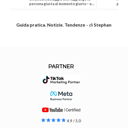
persona giusta al momento giusto – e
piccolo
improvvisamente…
social
Guida pratica. Notizie. Tendenze
– di
Stephan
PARTNER
4.9 / 5.0