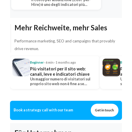
riduzione
Hire) è uno degli indicatori più
importanti nel settore…
Mehr Reichweite, mehr Sales
Performance marketing, SEO and campaigns that provably
drive revenue.
Beginner
· 6 min · 1 months ago
Beginn
Più visitatori per il sito web:
Più ve
canali, leve e indicatori chiave
aumen
Un maggior numero di visitatori sul
Un aum
proprio sito web non è fine a se
signif
stesso: conta solo…
traffi
Book a strategy call with our team
Get in touch