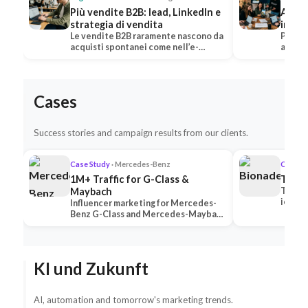
Più vendite B2B: lead, LinkedIn e
Aumen
strategia di vendita
impor
Le vendite B2B raramente nascono da
Per la
acquisti spontanei come nell’e-
aument
commerce classico: i…
primar
Cases
Success stories and campaign results from our clients.
Case Study
· Mercedes-Benz
Case S
1M+ Traffic for G-Class &
TikTo
Maybach
TikTok
iconic
Influencer marketing for Mercedes-
surpas
Benz G-Class and Mercedes-Maybach
with 
— 2 premium creators generated 1M+
traff…
KI und Zukunft
AI, automation and tomorrow's marketing trends.