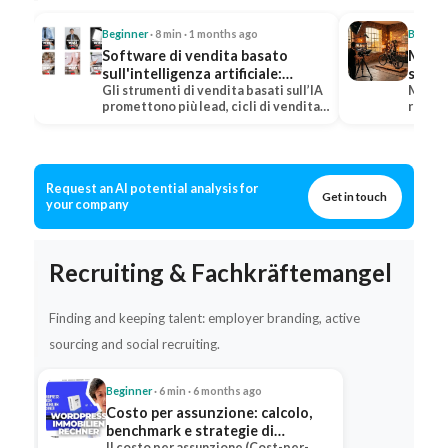
Beginner
· 8 min · 1 months ago
Beginn
Software di vendita basato
Meta 
sull'intelligenza artificiale:
su Fa
differenze, fornitori e confronto
Gli strumenti di vendita basati sull’IA
Meta 
promettono più lead, cicli di vendita
radica
del ROI
più brevi e…
pubbli
Request an AI potential analysis for
Get in touch
your company
Recruiting & Fachkräftemangel
Finding and keeping talent: employer branding, active
sourcing and social recruiting.
Beginner
· 6 min · 6 months ago
Costo per assunzione: calcolo,
benchmark e strategie di
Il costo per assunzione (Cost-per-