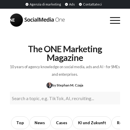
Agenzia di marketing
Ads
Contattateci
BREAKING
PR
con
gli
The ONE Marketing
influencer:
Magazine
earned
media
10 years of agency knowledge on social media, ads and AI - for SMEs
attraverso
and enterprises.
collaborazioni
by Stephan M. Czaja
con
opinion
leader
6
min
Top
News
Cases
KI und Zukunft
Recrui
read