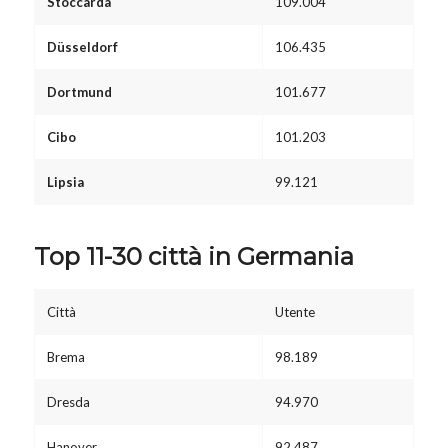
Stoccarda
109.004
Düsseldorf
106.435
Dortmund
101.677
Cibo
101.203
Lipsia
99.121
Top 11-30 città in Germania
Città
Utente
Brema
98.189
Dresda
94.970
Hanover
92.487