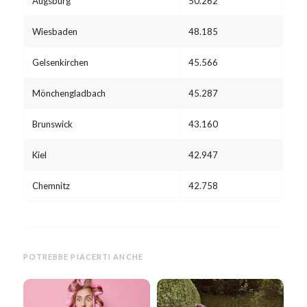
Augsburg
50.262
Wiesbaden
48.185
Gelsenkirchen
45.566
Mönchengladbach
45.287
Brunswick
43.160
Kiel
42.947
Chemnitz
42.758
POTREBBE PIACERTI ANCHE