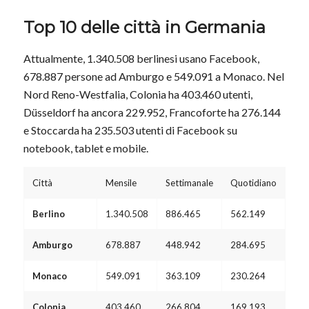
Top 10 delle città in Germania
Attualmente, 1.340.508 berlinesi usano Facebook,
678.887 persone ad Amburgo e 549.091 a Monaco. Nel
Nord Reno-Westfalia, Colonia ha 403.460 utenti,
Düsseldorf ha ancora 229.952, Francoforte ha 276.144
e Stoccarda ha 235.503 utenti di Facebook su
notebook, tablet e mobile.
Città
Mensile
Settimanale
Quotidiano
Berlino
1.340.508
886.465
562.149
Amburgo
678.887
448.942
284.695
Monaco
549.091
363.109
230.264
Colonia
403.460
266.804
169.193