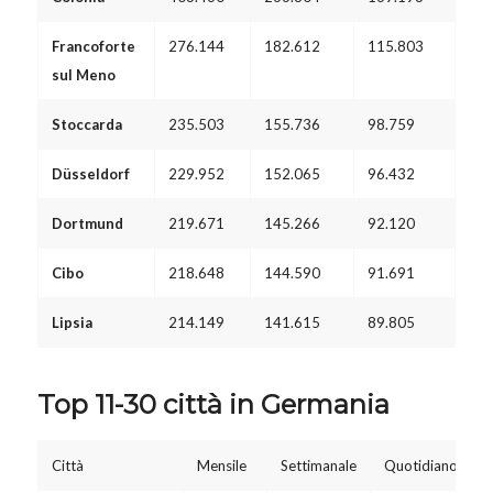
Francoforte
276.144
182.612
115.803
sul Meno
Stoccarda
235.503
155.736
98.759
Düsseldorf
229.952
152.065
96.432
Dortmund
219.671
145.266
92.120
Cibo
218.648
144.590
91.691
Lipsia
214.149
141.615
89.805
Top 11-30 città in Germania
Città
Mensile
Settimanale
Quotidiano