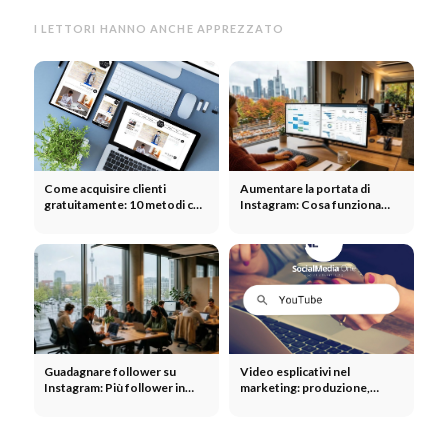
I LETTORI HANNO ANCHE APPREZZATO
Come acquisire clienti
Aumentare la portata di
gratuitamente: 10 metodi che
Instagram: Cosa funziona
funzionano davvero
davvero nel 2026
Guadagnare follower su
Video esplicativi nel
Instagram: Più follower in
marketing: produzione,
modo organico senza
tipologie e strategia SEO
pubblicità