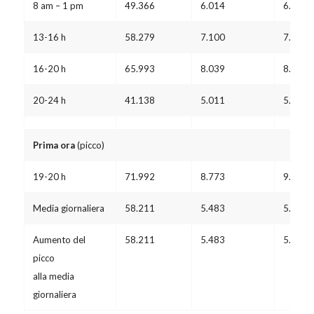
8 am – 1 pm
49.366
6.014
6.560
13-16 h
58.279
7.100
7.745
16-20 h
65.993
8.039
8.770
20-24 h
41.138
5.011
5.467
Prima ora
(picco)
19-20 h
71.992
8.773
9.570
Media giornaliera
58.211
5.483
5.982
Aumento del
58.211
5.483
5.982
picco
alla media
giornaliera