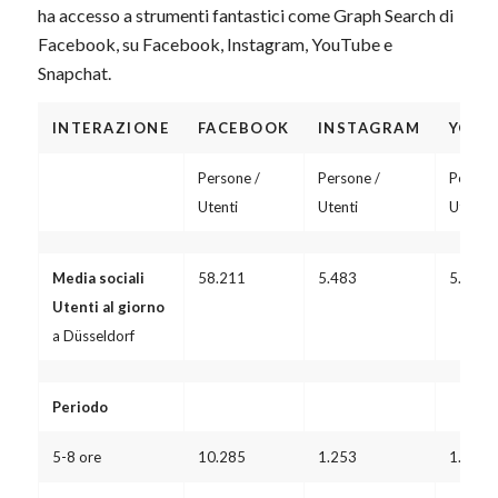
ha accesso a strumenti fantastici come Graph Search di
Facebook, su Facebook, Instagram, YouTube e
Snapchat.
INTERAZIONE
FACEBOOK
INSTAGRAM
YOUT
Persone /
Persone /
Persone
Utenti
Utenti
Utenti
Media sociali
58.211
5.483
5.982
Utenti al giorno
a Düsseldorf
Periodo
5-8 ore
10.285
1.253
1.367