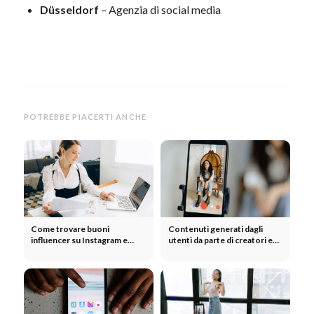
Düsseldorf
– Agenzia di social media
POTREBBE PIACERTI ANCHE
Come trovare buoni
Contenuti generati dagli
influencer su Instagram e
utenti da parte di creatori e
TikTok? 3 consigli: Trova,
influencer: "Lascia che i
confronta e valuta
contenuti vengano creati".