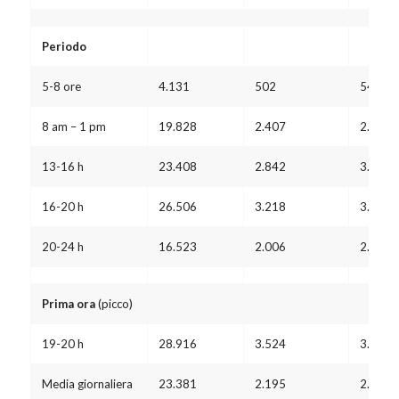
Periodo
5-8 ore
4.131
502
547
8 am – 1 pm
19.828
2.407
2.626
13-16 h
23.408
2.842
3.100
16-20 h
26.506
3.218
3.511
20-24 h
16.523
2.006
2.189
Prima ora
(picco)
19-20 h
28.916
3.524
3.844
Media giornaliera
23.381
2.195
2.395