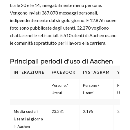
tra le 20 e le 14, innegabilmente meno persone.
Vengono inviati 367.878 messaggi personali,
indipendentemente dal singolo giorno. E 12.876 nuove
foto sono pubblicate dagli utenti. 32.270 vogliono
chattare nelle reti sociali. 5.510 utenti di Aachen usano
le comunità soprattutto per il lavoro e la carriera.
Principali periodi d’uso di Aachen
INTERAZIONE
FACEBOOK
INSTAGRAM
YOUT
Persone /
Persone /
Persone
Utenti
Utenti
Utenti
Media sociali
23.381
2.195
2.395
Utenti al giorno
in Aachen