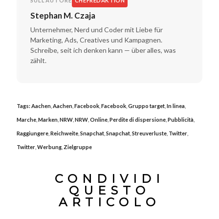
SULL'AUTORE
CHEFREDAKTION
Stephan M. Czaja
Unternehmer, Nerd und Coder mit Liebe für
Marketing, Ads, Creatives und Kampagnen.
Schreibe, seit ich denken kann — über alles, was
zählt.
Tags:
Aachen
,
Aachen
,
Facebook
,
Facebook
,
Gruppo target
,
In linea
,
Marche
,
Marken
,
NRW
,
NRW
,
Online
,
Perdite di dispersione
,
Pubblicità
,
Raggiungere
,
Reichweite
,
Snapchat
,
Snapchat
,
Streuverluste
,
Twitter
,
Twitter
,
Werbung
,
Zielgruppe
CONDIVIDI
QUESTO
ARTICOLO