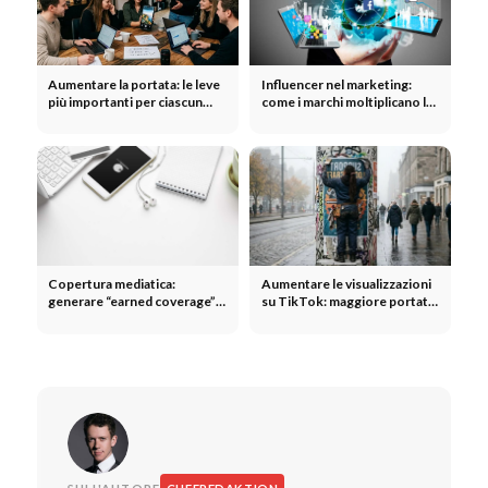
Aumentare la portata: le leve
Influencer nel marketing:
più importanti per ciascun
come i marchi moltiplicano la
canale
loro portata grazie agli
influencer
Copertura mediatica:
Aumentare le visualizzazioni
generare “earned coverage” e
su TikTok: maggiore portata
ottimizzare le relazioni con la
per ogni post
stampa