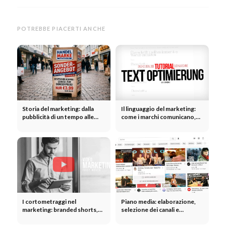
POTREBBE PIACERTI ANCHE
Storia del marketing: dalla
Il linguaggio del marketing:
pubblicità di un tempo alle
come i marchi comunicano,
campagne moderne
convincono e suscitano
reazioni
I cortometraggi nel
Piano media: elaborazione,
marketing: branded shorts,
selezione dei canali e
storytelling e impatto
ripartizione del budget nella
emotivo
pianificazione media