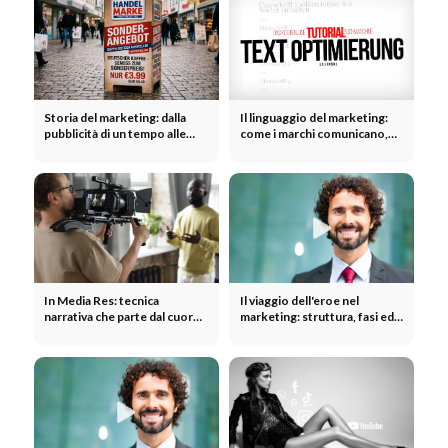
Storia del marketing: dalla
Il linguaggio del marketing:
pubblicità di un tempo alle
come i marchi comunicano,
campagne moderne
convincono e suscitano
reazioni
In Media Res: tecnica
Il viaggio dell'eroe nel
narrativa che parte dal cuore
marketing: struttura, fasi ed
dell’azione
esempi