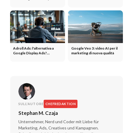
scena rendono virali le
in modo convincente
campagne
Adroll Ads: l'alternativa a
Google Veo 3: video AI per il
Google Display Ads?
marketing di nuova qualità
Annunci, agenzia, più portata
SULL'AUTORE
CHEFREDAKTION
Stephan M. Czaja
Unternehmer, Nerd und Coder mit Liebe für
Marketing, Ads, Creatives und Kampagnen.