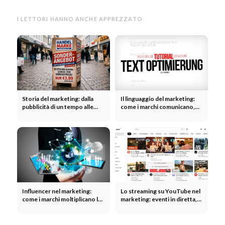
I LETTORI HANNO ANCHE APPREZZATO
Storia del marketing: dalla
Il linguaggio del marketing:
pubblicità di un tempo alle
come i marchi comunicano,
campagne moderne
convincono e suscitano
reazioni
Influencer nel marketing:
Lo streaming su YouTube nel
come i marchi moltiplicano la
marketing: eventi in diretta,
loro portata grazie agli
lanci di prodotti e creazione
influencer
di una community