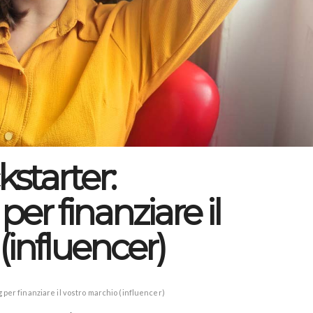
starter:
er finanziare il
(influencer)
er finanziare il vostro marchio (influencer)