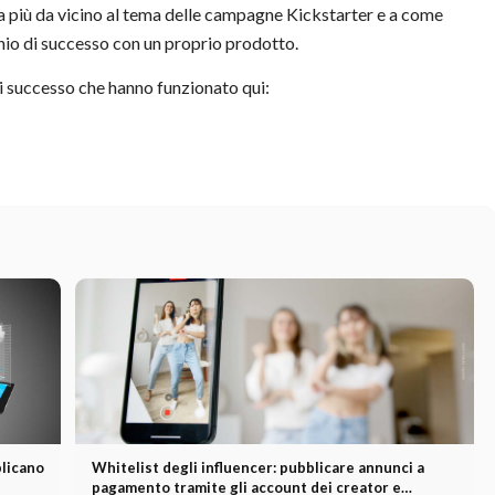
a più da vicino al tema delle campagne Kickstarter e a come
hio di successo con un proprio prodotto.
i successo che hanno funzionato qui:
plicano
Whitelist degli influencer: pubblicare annunci a
pagamento tramite gli account dei creator e