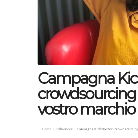
Campagna Kick
crowdsourcing p
vostro marchio 
Home
Influencer
Campagna Kickstarter: crowdsourcing p
›
›