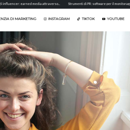
er: earned media attraverso...
Strumenti di PR: software per il monitoraggio,...
A
NZIA DI MARKETING
INSTAGRAM
TIKTOK
YOUTUBE