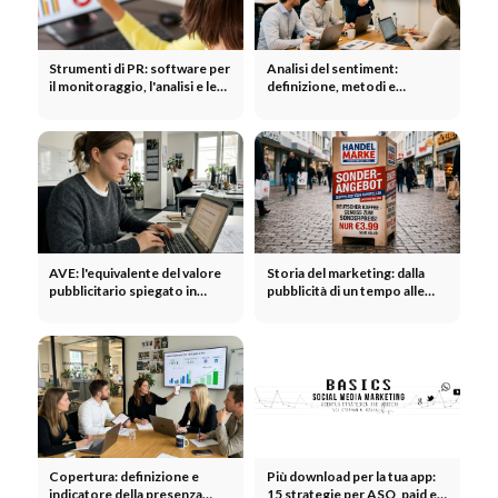
Strumenti di PR: software per
Analisi del sentiment:
il monitoraggio, l'analisi e le
definizione, metodi e
relazioni con la stampa
applicazione nel marketing
AVE: l'equivalente del valore
Storia del marketing: dalla
pubblicitario spiegato in
pubblicità di un tempo alle
modo semplice
campagne moderne
Copertura: definizione e
Più download per la tua app:
indicatore della presenza
15 strategie per ASO, paid e