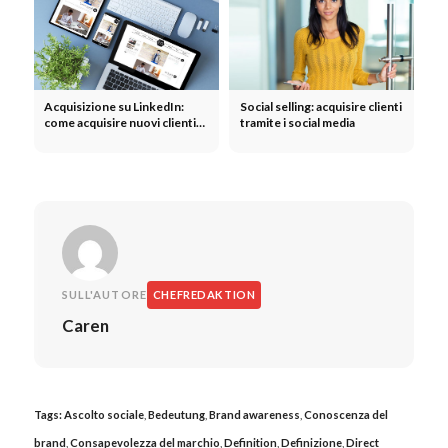
Acquisizione su LinkedIn:
Social selling: acquisire clienti
come acquisire nuovi clienti
tramite i social media
su LinkedIn
SULL'AUTORE
CHEFREDAKTION
Caren
Tags:
Ascolto sociale
,
Bedeutung
,
Brand awareness
,
Conoscenza del
brand
,
Consapevolezza del marchio
,
Definition
,
Definizione
,
Direct