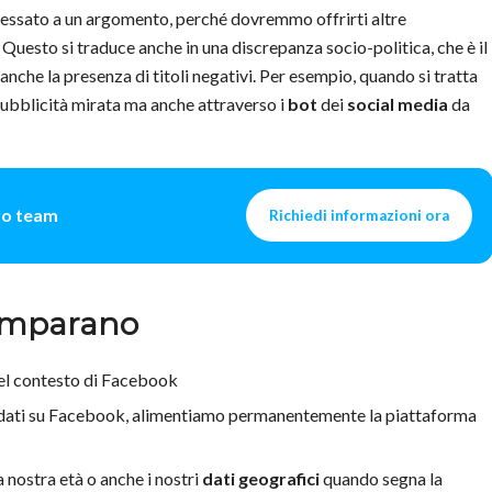
ressato a un argomento, perché dovremmo offrirti altre
Questo si traduce anche in una discrepanza socio-politica, che è il
nche la presenza di titoli negativi. Per esempio, quando si tratta
a pubblicità mirata ma anche attraverso i
bot
dei
social media
da
tro team
Richiedi informazioni ora
i imparano
el contesto di Facebook
 dati su Facebook, alimentiamo permanentemente la piattaforma
 nostra età o anche i nostri
dati geografici
quando segna la