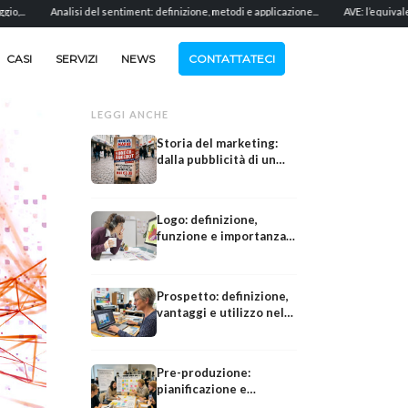
Analisi del sentiment: definizione, metodi e applicazione...
AVE: l’equivalente del valo
CASI
SERVIZI
NEWS
CONTATTATECI
LEGGI ANCHE
Storia del marketing:
dalla pubblicità di un
tempo alle campagne
moderne
Logo: definizione,
funzione e importanza
per un marchio
Prospetto: definizione,
vantaggi e utilizzo nel
marketing
Pre-produzione:
pianificazione e
Post-produzione
Art
preparazione prima