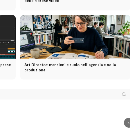
delle riprese video
riprese
Art Director: mansioni e ruolo nell'agenzia e nella
produzione
ietà
Società di
CRM
CRM: cosa offre
Com
duzione:
realmente la gestione
OnlyFans
OnlyFans o
d'acq
sioni, servizi e
delle relazioni con i
Porno? La differenza
fasi,
teri di selezione
clienti
spiegata
stra
›