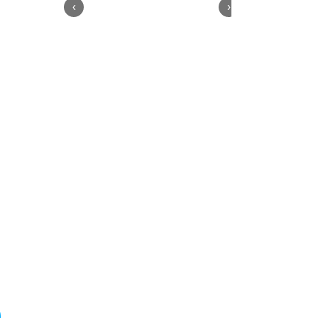
‹
›
.