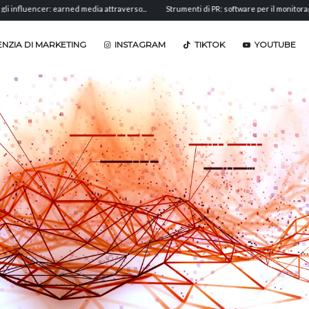
cer: earned media attraverso...
Strumenti di PR: software per il monitoraggio,...
NZIA DI MARKETING
INSTAGRAM
TIKTOK
YOUTUBE