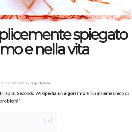
plicemente spiegato
imo e nella vita
 sinonimo e nella vita quotidiana
ati rapidi. Secondo Wikipedia, un
algoritmo
è “un insieme unico di
 problemi”.
-