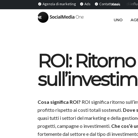
ared Media: Definizione, significato e strategia nel...
Agenzia di marketing
Ads
PR con gli influencer: earned 
Contattateci
News
|
UNO
AGE
ROI: Ritorno
sull’investi
Cosa significa ROI?
ROI significa ritorno sull’i
profitto rispetto ai costi totali sostenuti.
Dove si
quasi tutti i settori del marketing e della gestion
progetti, campagne o investimenti.
Che cos’è u
fortemente dal settore e dal tipo di investimento. 