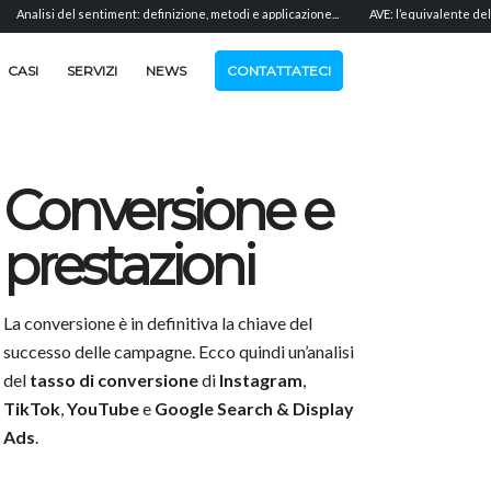
entiment: definizione, metodi e applicazione...
AVE: l’equivalente del valore pubblicita
CASI
SERVIZI
NEWS
CONTATTATECI
Conversione e
prestazioni
La conversione è in definitiva la chiave del
successo delle campagne. Ecco quindi un’analisi
del
tasso di conversione
di
Instagram
,
TikTok
,
YouTube
e
Google Search & Display
Ads
.