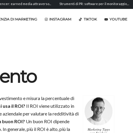
media attraverso...
Strumenti di PR: software per il monitoraggio,...
Analisi del s
NZIA DI MARKETING
INSTAGRAM
TIKTOK
YOUTUBE
mento
nvestimento e misura la percentuale di
 usa il ROI?
Il ROI viene utilizzato in
e aziendale per valutare la redditività di
n buon ROI?
Un buon ROI dipende
In generale, più il ROI è alto, più la
Marketing Tipps
von Stephan