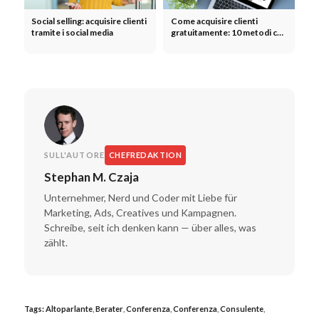
Social selling: acquisire clienti
Come acquisire clienti
tramite i social media
gratuitamente: 10 metodi che
funzionano davvero
SULL'AUTORE
CHEFREDAKTION
Stephan M. Czaja
Unternehmer, Nerd und Coder mit Liebe für
Marketing, Ads, Creatives und Kampagnen.
Schreibe, seit ich denken kann — über alles, was
zählt.
Tags:
Altoparlante
,
Berater
,
Conferenza
,
Conferenza
,
Consulente
,