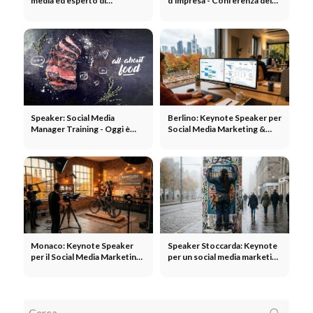
media ed esperto di
d'impresa - Conferenza del
marketing: Stephan M. Czaja
relatore @ Berlino,
Alexanderplatz
Speaker: Social Media
Berlino: Keynote Speaker per
Manager Training - Oggi è
Social Media Marketing &
tutto sul cibo!
Management
Monaco: Keynote Speaker
Speaker Stoccarda: Keynote
per il Social Media Marketing
per un social media marketing
in Baviera
di successo