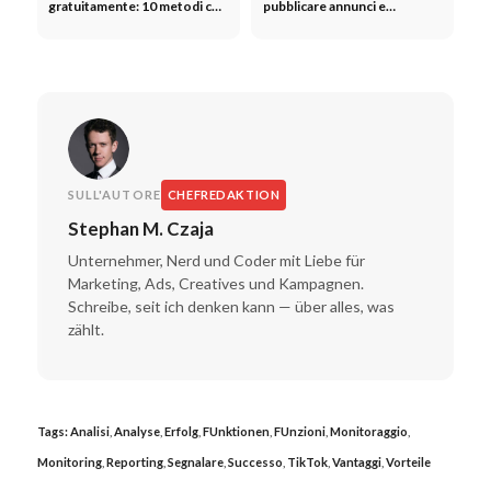
gratuitamente: 10 metodi che
pubblicare annunci e
funzionano davvero
aumentare il ROAS
SULL'AUTORE
CHEFREDAKTION
Stephan M. Czaja
Unternehmer, Nerd und Coder mit Liebe für
Marketing, Ads, Creatives und Kampagnen.
Schreibe, seit ich denken kann — über alles, was
zählt.
Tags:
Analisi
,
Analyse
,
Erfolg
,
FUnktionen
,
FUnzioni
,
Monitoraggio
,
Monitoring
,
Reporting
,
Segnalare
,
Successo
,
TikTok
,
Vantaggi
,
Vorteile