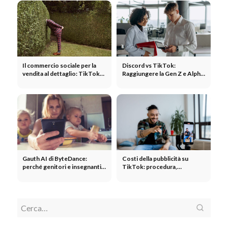
musicale
Il commercio sociale per la
Discord vs TikTok:
vendita al dettaglio: TikTok
Raggiungere la Gen Z e Alpha!
Shop e Instagram Shopping
Vantaggi, figure chiave e
2026
impegni
Gauth AI di ByteDance:
Costi della pubblicità su
perché genitori e insegnanti
TikTok: procedura,
odiano l'app - Strategia
possibilità, contenuti
TikTok
Istruzioni
Istruzioni per la