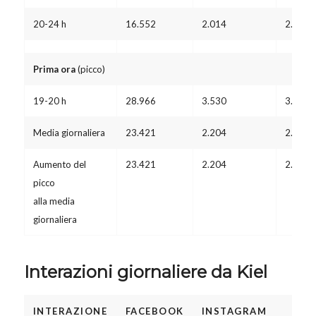
20-24 h
16.552
2.014
2.198
Prima ora
(picco)
19-20 h
28.966
3.530
3.850
Media giornaliera
23.421
2.204
2.404
Aumento del
23.421
2.204
2.404
picco
alla media
giornaliera
Interazioni giornaliere da Kiel
INTERAZIONE
FACEBOOK
INSTAGRAM