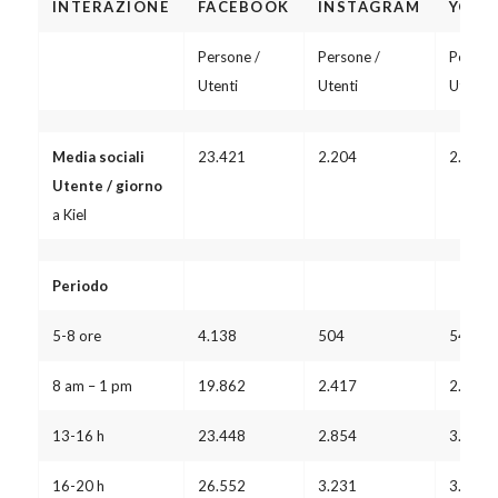
INTERAZIONE
FACEBOOK
INSTAGRAM
YOUT
Persone /
Persone /
Persone
Utenti
Utenti
Utenti
Media sociali
23.421
2.204
2.404
Utente / giorno
a Kiel
Periodo
5-8 ore
4.138
504
549
8 am – 1 pm
19.862
2.417
2.637
13-16 h
23.448
2.854
3.113
16-20 h
26.552
3.231
3.525