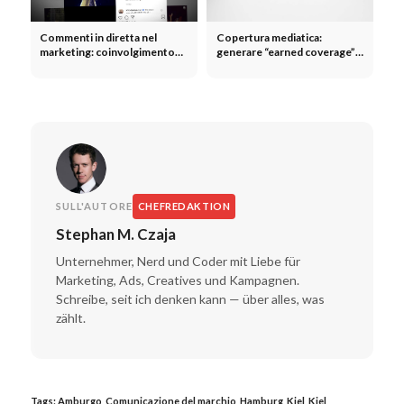
Commenti in diretta nel
Copertura mediatica:
marketing: coinvolgimento
generare “earned coverage” e
della community in tempo
ottimizzare le relazioni con la
reale
stampa
SULL'AUTORE
CHEFREDAKTION
Stephan M. Czaja
Unternehmer, Nerd und Coder mit Liebe für
Marketing, Ads, Creatives und Kampagnen.
Schreibe, seit ich denken kann — über alles, was
zählt.
Tags:
Amburgo
,
Comunicazione del marchio
,
Hamburg
,
Kiel
,
Kiel
,