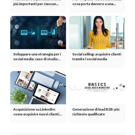
più importanti per ciascun
cosa porta davvero a una
canale
maggiore interazione
Sviluppare una strategia per i
Social selling: acquisire clienti
social media: caso di studio
tramite i social media
sulla valutazione di un
prodotto e analisi ABC
Acquisizione su LinkedIn:
Generazione di lead B2B: più
come acquisire nuovi clienti
richieste qualificate
su LinkedIn