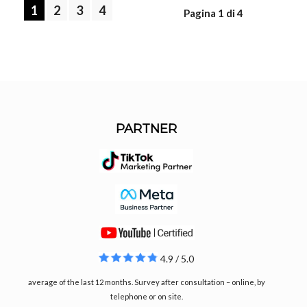
1
2
3
4
Pagina 1 di 4
PARTNER
4.9 / 5.0
average of the last 12 months. Survey after consultation – online, by
telephone or on site.