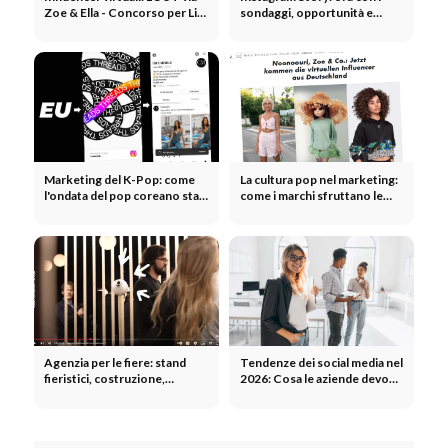
Zoe & Ella - Concorso per Lil
sondaggi, opportunità e
Miquela (Instagram)?!
rischi per influencer e marchi
Marketing del K-Pop: come
La cultura pop nel marketing:
l'ondata del pop coreano sta
come i marchi sfruttano le
trasformando i marchi
tendenze, i meme e lo spirito
del tempo
Agenzia per le fiere: stand
Tendenze dei social media nel
fieristici, costruzione,
2026: Cosa le aziende devono
marketing, pubblicità - La
sapere ora
nostra agenzia