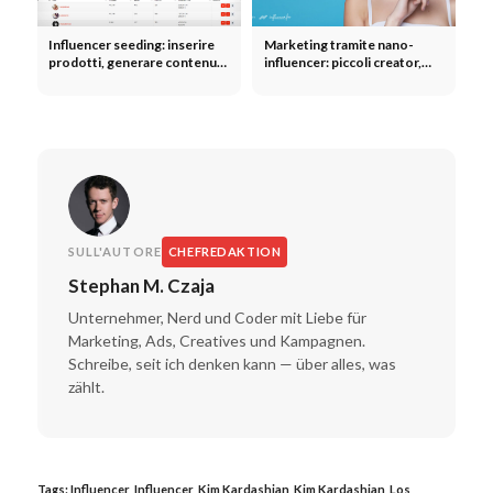
Influencer seeding: inserire
Marketing tramite nano-
prodotti, generare contenuti
influencer: piccoli creator,
generati dagli utenti (UGC) e
una community autentica e un
ampliare la portata senza
alto tasso di coinvolgimento
budget
SULL'AUTORE
CHEFREDAKTION
Stephan M. Czaja
Unternehmer, Nerd und Coder mit Liebe für
Marketing, Ads, Creatives und Kampagnen.
Schreibe, seit ich denken kann — über alles, was
zählt.
Tags:
Influencer
,
Influencer
,
Kim Kardashian
,
Kim Kardashian
,
Los