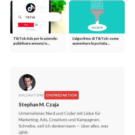
TikTok Ads per le aziende:
L'algoritmo di TikTok: come
pubblicare annunci e
aumentare la portata
aumentare il ROAS
organica per le aziende
SULL'AUTORE
CHEFREDAKTION
Stephan M. Czaja
Unternehmer, Nerd und Coder mit Liebe für
Marketing, Ads, Creatives und Kampagnen.
Schreibe, seit ich denken kann — über alles, was
zählt.