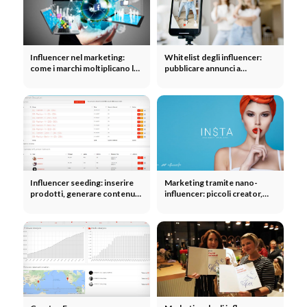
Influencer nel marketing:
Whitelist degli influencer:
come i marchi moltiplicano la
pubblicare annunci a
loro portata grazie agli
pagamento tramite gli
influencer
account dei creator e
ampliare la portata
Influencer seeding: inserire
Marketing tramite nano-
prodotti, generare contenuti
influencer: piccoli creator,
generati dagli utenti (UGC) e
una community autentica e un
ampliare la portata senza
alto tasso di coinvolgimento
budget