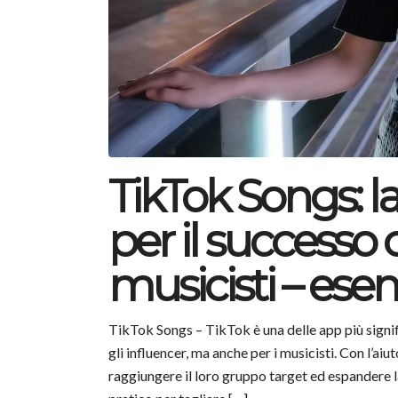
TikTok Songs: l
per il successo 
musicisti – ese
TikTok Songs – TikTok è una delle app più signif
gli influencer, ma anche per i musicisti. Con l’ai
raggiungere il loro gruppo target ed espandere l