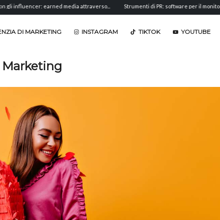
cer: earned media attraverso...
Strumenti di PR: software per il monitoraggio,...
NZIA DI MARKETING
INSTAGRAM
TIKTOK
YOUTUBE
r Marketing