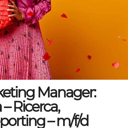
keting Manager:
 – Ricerca,
orting – m/f/d