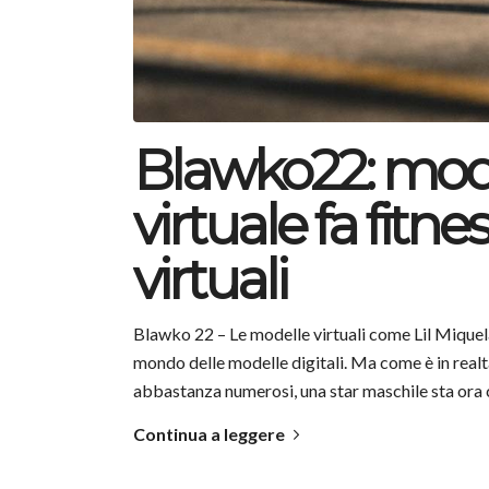
Blawko22: mod
virtuale fa fitn
virtuali
Blawko 22 – Le modelle virtuali come Lil Mique
mondo delle modelle digitali. Ma come è in realtà 
abbastanza numerosi, una star maschile sta ora 
Continua a leggere