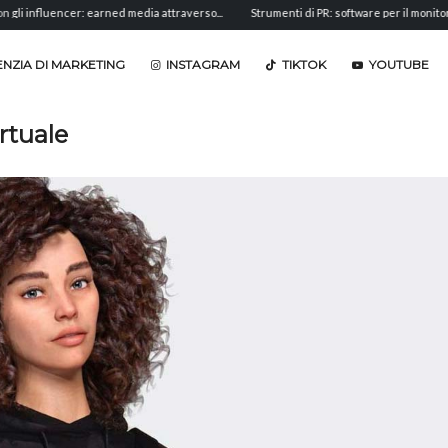
er: earned media attraverso...
Strumenti di PR: software per il monitoraggio,...
A
NZIA DI MARKETING
INSTAGRAM
TIKTOK
YOUTUBE
rtuale